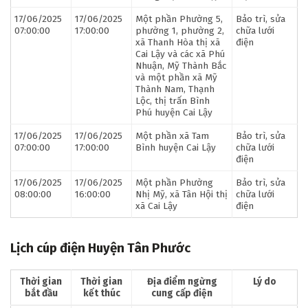
17/06/2025
17/06/2025
Một phần Phường 5,
Bảo trì, sửa
07:00:00
17:00:00
phường 1, phường 2,
chữa lưới
xã Thanh Hòa thị xã
điện
Cai Lậy và các xã Phú
Nhuận, Mỹ Thành Bắc
và một phần xã Mỹ
Thành Nam, Thạnh
Lộc, thị trấn Bình
Phú huyện Cai Lậy
17/06/2025
17/06/2025
Một phần xã Tam
Bảo trì, sửa
07:00:00
17:00:00
Bình huyện Cai Lậy
chữa lưới
điện
17/06/2025
17/06/2025
Một phần Phường
Bảo trì, sửa
08:00:00
16:00:00
Nhị Mỹ, xã Tân Hội thị
chữa lưới
xã Cai Lậy
điện
Lịch cúp điện Huyện Tân Phước
Thời gian
Thời gian
Địa điểm ngừng
Lý do
bắt đầu
kết thúc
cung cấp điện