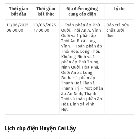
Thời gian
Thời gian
Địa điểm ngừng
Lý do
bắt đầu
kết thúc
cung cấp điện
13/06/2025
13/06/2025
– Toàn phần ấp Phú
Bảo trì, sửa
08:00:00
17:00:00
Quới, Thới An A, Vĩnh
chữa lưới
Quới và 1 phần ấp
điện
Thới An B xã Long
Vĩnh. – Toàn phần ấp
Thới Hòa, Long Thới,
Khương Ninh và 1
phần ấp Phú Trung,
Ninh Quới, Hòa Phú,
Quới An xã Long
Bình. – 1 phần ấp
Thạnh Hoà Tây xã
Thạnh Trị – Một phần
ấp An Ninh, Thạnh
Thới và toàn phần ấp
Hòa Bình xã Vĩnh
Hựu.
Lịch cúp điện Huyện Cai Lậy