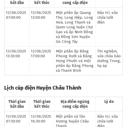
bắt đầu
kết thúc
cung cấp điện
13/06/2025
13/06/2025
Một phần ấp Quang
Bảo trì, sửa
07:00:00
13:00:00
Thọ, Long Hiệp, Long
chữa lưới
Hoà, Long Thạnh xã
điện
Quơn Long huện Chợ
Gạo và ấp Ninh Đồng
xã Đồng Sơn huyện
Gò Công Tây
13/06/2025
13/06/2025
Một phần ấp Đăng
Thí nghiệm,
13:30:00
17:00:00
Phong Dưới xã Đăng
sửa chữa bảo
Hưng Phước và một
dưỡng Trung,
phần ấp Đăng Phong
hạ áp
xã Thanh Bình
Lịch cúp điện Huyện Châu Thành
Thời gian
Thời gian
Địa điểm ngừng
Lý do
bắt đầu
kết thúc
cung cấp điện
13/06/2025
13/06/2025
Một phần xã Tân
Bảo trì, sửa
07:30:00
16:30:00
Hương huyện Châu
chữa lưới
Thành
điện