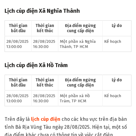
Lịch cúp điện Xã Nghĩa Thành
Thời gian
Thời gian
Địa điểm ngừng
Lý do
bắt đầu
kết thúc
cung cấp điện
28/08/2025
28/08/2025
Một phần xã Nghĩa
Kế hoạch
13:00:00
16:30:00
Thành, TP HCM
Lịch cúp điện Xã Hồ Tràm
Thời gian
Thời gian
Địa điểm ngừng
Lý do
bắt đầu
kết thúc
cung cấp điện
28/08/2025
28/08/2025
Một phần xã Hồ
Kế hoạch
13:00:00
16:30:00
Tràm, TP HCM
Trên đây là
lịch cúp điện
cho các khu vực trên địa bàn
tỉnh Bà Rịa Vũng Tàu ngày 28/08/2025. Hiện tại, một số
địa điểm khác chưa có thông tin về việc cắt điện.