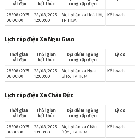
bắt đầu
kết thúc
cung cấp điện
28/08/2025
28/08/2025
Một phần xã Hoà Hội,
Kế hoạch
08:00:00
12:00:00
TP HCM
Lịch cúp điện Xã Ngãi Giao
Thời gian
Thời gian
Địa điểm ngừng
Lý do
bắt đầu
kết thúc
cung cấp điện
28/08/2025
28/08/2025
Một phần xã Ngãi
Kế hoạch
08:00:00
12:00:00
Giao, TP HCM
Lịch cúp điện Xã Châu Đức
Thời gian
Thời gian
Địa điểm ngừng
Lý do
bắt đầu
kết thúc
cung cấp điện
28/08/2025
28/08/2025
Một phần xã Châu
Kế hoạch
08:00:00
13:00:00
Đức , TP HCM