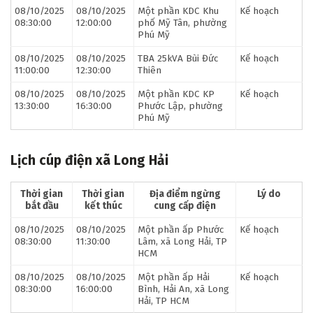
08/10/2025
08/10/2025
Một phần KDC Khu
Kế hoạch
08:30:00
12:00:00
phố Mỹ Tân, phường
Phú Mỹ
08/10/2025
08/10/2025
TBA 25kVA Bùi Đức
Kế hoạch
11:00:00
12:30:00
Thiên
08/10/2025
08/10/2025
Một phần KDC KP
Kế hoạch
13:30:00
16:30:00
Phước Lập, phường
Phú Mỹ
Lịch cúp điện xã Long Hải
Thời gian
Thời gian
Địa điểm ngừng
Lý do
bắt đầu
kết thúc
cung cấp điện
08/10/2025
08/10/2025
Một phần ấp Phước
Kế hoạch
08:30:00
11:30:00
Lâm, xã Long Hải, TP
HCM
08/10/2025
08/10/2025
Một phần ấp Hải
Kế hoạch
08:30:00
16:00:00
Bình, Hải An, xã Long
Hải, TP HCM