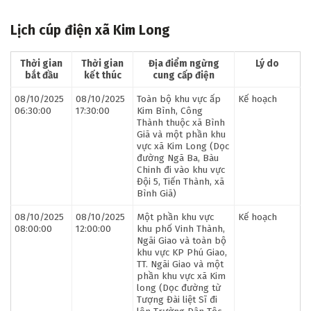
Lịch cúp điện xã Kim Long
Thời gian
Thời gian
Địa điểm ngừng
Lý do
bắt đầu
kết thúc
cung cấp điện
08/10/2025
08/10/2025
Toàn bộ khu vực ấp
Kế hoạch
06:30:00
17:30:00
Kim Bình, Công
Thành thuộc xã Bình
Giã và một phần khu
vực xã Kim Long (Dọc
đường Ngã Ba, Bàu
Chinh đi vào khu vực
Đội 5, Tiến Thành, xã
Bình Giã)
08/10/2025
08/10/2025
Một phần khu vực
Kế hoạch
08:00:00
12:00:00
khu phố Vinh Thành,
Ngãi Giao và toàn bộ
khu vực KP Phú Giao,
TT. Ngãi Giao và một
phần khu vực xã Kim
long (Dọc đường từ
Tượng Đài liệt Sĩ đi