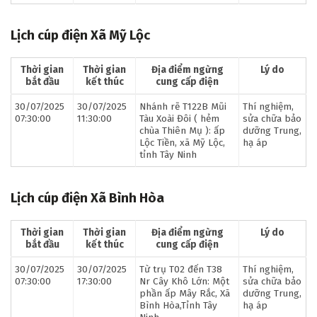
Lịch cúp điện Xã Mỹ Lộc
Thời gian
Thời gian
Địa điểm ngừng
Lý do
bắt đầu
kết thúc
cung cấp điện
30/07/2025
30/07/2025
Nhánh rẽ T122B Mũi
Thí nghiệm,
07:30:00
11:30:00
Tàu Xoài Đôi ( hẻm
sửa chữa bảo
chùa Thiên Mụ ): ấp
dưỡng Trung,
Lộc Tiền, xã Mỹ Lộc,
hạ áp
tỉnh Tây Ninh
Lịch cúp điện Xã Bình Hòa
Thời gian
Thời gian
Địa điểm ngừng
Lý do
bắt đầu
kết thúc
cung cấp điện
30/07/2025
30/07/2025
Từ trụ T02 đến T38
Thí nghiệm,
07:30:00
17:30:00
Nr Cây Khô Lớn: Một
sửa chữa bảo
phần ấp Mây Rắc, Xã
dưỡng Trung,
Bình Hòa,Tỉnh Tây
hạ áp