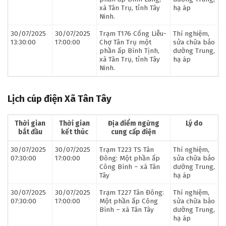
xã Tân Trụ, tỉnh Tây
hạ áp
Ninh.
30/07/2025
30/07/2025
Trạm T176 Cống Liễu-
Thí nghiệm,
13:30:00
17:00:00
Chợ Tân Trụ một
sửa chữa bảo
phần ấp Bình Tịnh,
dưỡng Trung,
xã Tân Trụ, tỉnh Tây
hạ áp
Ninh.
Lịch cúp điện Xã Tân Tây
Thời gian
Thời gian
Địa điểm ngừng
Lý do
bắt đầu
kết thúc
cung cấp điện
30/07/2025
30/07/2025
Trạm T223 TS Tân
Thí nghiệm,
07:30:00
17:00:00
Đông: Một phần ấp
sửa chữa bảo
Công Bình – xã Tân
dưỡng Trung,
Tây
hạ áp
30/07/2025
30/07/2025
Trạm T227 Tân Đông:
Thí nghiệm,
07:30:00
17:00:00
Một phần ấp Công
sửa chữa bảo
Bình – xã Tân Tây
dưỡng Trung,
hạ áp