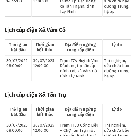
14:45:00
17:00:00
thuộc Ấp Bắc Đông
sửa chữa bảo
xã Tân Thạnh, tỉnh
dưỡng Trung,
Tây Ninh
hạ áp
Lịch cúp điện Xã Vàm Cỏ
Thời gian
Thời gian
Địa điểm ngừng
Lý do
bắt đầu
kết thúc
cung cấp điện
30/07/2025
30/07/2025
Trạm T7A Huỳnh Văn
Thí nghiệm,
08:00:00
12:00:00
Đảnh một phần ấp
sửa chữa bảo
Bình Lợi, xã Vàm Cỏ,
dưỡng Trung,
tỉnh Tây Ninh.
hạ áp
Lịch cúp điện Xã Tân Trụ
Thời gian
Thời gian
Địa điểm ngừng
Lý do
bắt đầu
kết thúc
cung cấp điện
30/07/2025
30/07/2025
Trạm T133 Cống Liễu
Thí nghiệm,
08:00:00
12:00:00
– Chợ Tân Trụ một
sửa chữa bảo
phần ấp Bình Lãng,
dưỡng Trung,