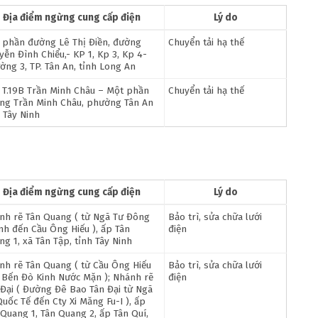
Địa điểm ngừng cung cấp điện
Lý do
 phần đường Lê Thị Điền, đường
Chuyển tải hạ thế
yễn Đình Chiểu,- KP 1, Kp 3, Kp 4-
ờng 3, TP. Tân An, tỉnh Long An
 T.19B Trần Minh Châu – Một phần
Chuyển tải hạ thế
ng Trần Minh Châu, phường Tân An
 Tây Ninh
Địa điểm ngừng cung cấp điện
Lý do
nh rẽ Tân Quang ( từ Ngã Tư Đông
Bảo trì, sửa chữa lưới
nh đến Cầu Ông Hiếu ), ấp Tân
điện
g 1, xã Tân Tập, tỉnh Tây Ninh
nh rẽ Tân Quang ( từ Cầu Ông Hiếu
Bảo trì, sửa chữa lưới
 Bến Đò Kinh Nước Mặn ); Nhánh rẽ
điện
 Đại ( Đường Đê Bao Tân Đại từ Ngã
uốc Tế đến Cty Xi Măng Fu-I ), ấp
 Quang 1, Tân Quang 2, ấp Tân Quí,