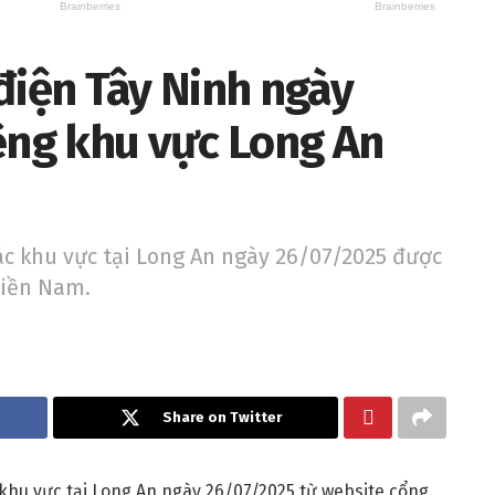
điện Tây Ninh ngày
iêng khu vực Long An
ác khu vực tại Long An ngày 26/07/2025 được
miền Nam.
Share on Twitter
 khu vực tại Long An ngày 26/07/2025 từ website cổng