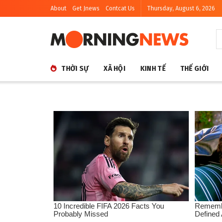
About
Get Jnews
Contcat Us
Thursday, August 6, 2026
THỜI SỰ
XÃ HỘI
KINH TẾ
THẾ GIỚI