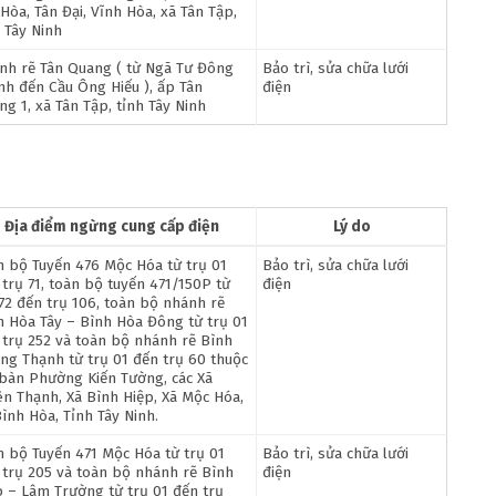
Hòa, Tân Đại, Vĩnh Hòa, xã Tân Tập,
 Tây Ninh
nh rẽ Tân Quang ( từ Ngã Tư Đông
Bảo trì, sửa chữa lưới
nh đến Cầu Ông Hiếu ), ấp Tân
điện
g 1, xã Tân Tập, tỉnh Tây Ninh
Địa điểm ngừng cung cấp điện
Lý do
n bộ Tuyến 476 Mộc Hóa từ trụ 01
Bảo trì, sửa chữa lưới
 trụ 71, toàn bộ tuyến 471/150P từ
điện
 72 đến trụ 106, toàn bộ nhánh rẽ
h Hòa Tây – Bình Hòa Đông từ trụ 01
 trụ 252 và toàn bộ nhánh rẽ Bình
ng Thạnh từ trụ 01 đến trụ 60 thuộc
 bàn Phường Kiến Tường, các Xã
ên Thạnh, Xã Bình Hiệp, Xã Mộc Hóa,
ình Hòa, Tỉnh Tây Ninh.
n bộ Tuyến 471 Mộc Hóa từ trụ 01
Bảo trì, sửa chữa lưới
 trụ 205 và toàn bộ nhánh rẽ Bình
điện
p – Lâm Trường từ trụ 01 đến trụ