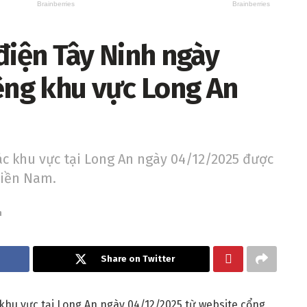
điện Tây Ninh ngày
iêng khu vực Long An
ác khu vực tại Long An ngày 04/12/2025 được
miền Nam.
n
Share on Twitter
 khu vực tại Long An ngày 04/12/2025 từ website cổng