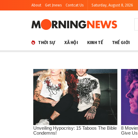
About
Get Jnews
Contcat Us
Saturday, August 8, 2026
THỜI SỰ
XÃ HỘI
KINH TẾ
THẾ GIỚI