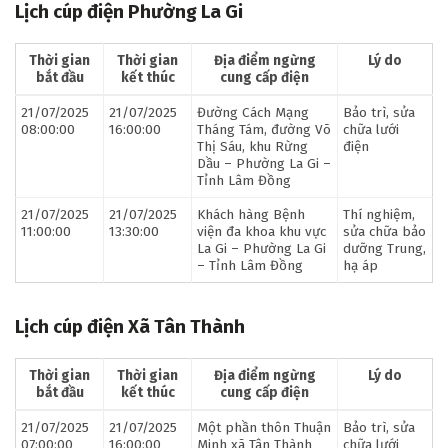
Lịch cúp điện Phường La Gi
Thời gian
Thời gian
Địa điểm ngừng
Lý do
bắt đầu
kết thúc
cung cấp điện
21/07/2025
21/07/2025
Đường Cách Mạng
Bảo trì, sửa
08:00:00
16:00:00
Tháng Tám, đường Võ
chữa lưới
Thị Sáu, khu Rừng
điện
Dầu – Phường La Gi –
Tỉnh Lâm Đồng
21/07/2025
21/07/2025
Khách hàng Bệnh
Thí nghiệm,
11:00:00
13:30:00
viện đa khoa khu vực
sửa chữa bảo
La Gi – Phường La Gi
dưỡng Trung,
– Tỉnh Lâm Đồng
hạ áp
Lịch cúp điện Xã Tân Thành
Thời gian
Thời gian
Địa điểm ngừng
Lý do
bắt đầu
kết thúc
cung cấp điện
21/07/2025
21/07/2025
Một phần thôn Thuận
Bảo trì, sửa
07:00:00
16:00:00
Minh xã Tân Thành
chữa lưới