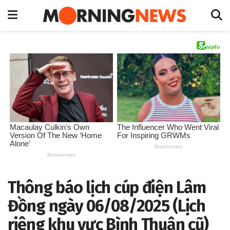
Thông báo lịch cúp điện Lâm
Đồng ngày 06/08/2025 (Lịch
riêng khu vực Bình Thuận cũ)