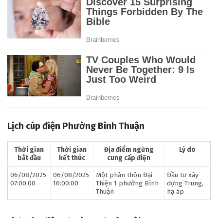
Lịch cúp điện Phường Bình Thuận
Thời gian
Thời gian
Địa điểm ngừng
Lý do
bắt đầu
kết thúc
cung cấp điện
06/08/2025
06/08/2025
Một phần thôn Đại
Đầu tư xây
07:00:00
16:00:00
Thiện 1 phường Bình
dựng Trung,
Thuận
hạ áp