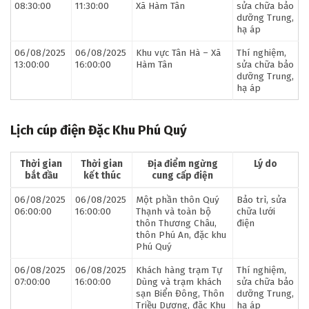
08:30:00
11:30:00
Xã Hàm Tân
sửa chữa bảo
dưỡng Trung,
hạ áp
06/08/2025
06/08/2025
Khu vực Tân Hà – Xã
Thí nghiệm,
13:00:00
16:00:00
Hàm Tân
sửa chữa bảo
dưỡng Trung,
hạ áp
Lịch cúp điện Đặc Khu Phú Quý
Thời gian
Thời gian
Địa điểm ngừng
Lý do
bắt đầu
kết thúc
cung cấp điện
06/08/2025
06/08/2025
Một phần thôn Quý
Bảo trì, sửa
06:00:00
16:00:00
Thạnh và toàn bộ
chữa lưới
thôn Thương Châu,
điện
thôn Phú An, đặc khu
Phú Quý
06/08/2025
06/08/2025
Khách hàng trạm Tự
Thí nghiệm,
07:00:00
16:00:00
Dùng và trạm khách
sửa chữa bảo
sạn Biển Đông, Thôn
dưỡng Trung,
Triều Dương, đặc Khu
hạ áp