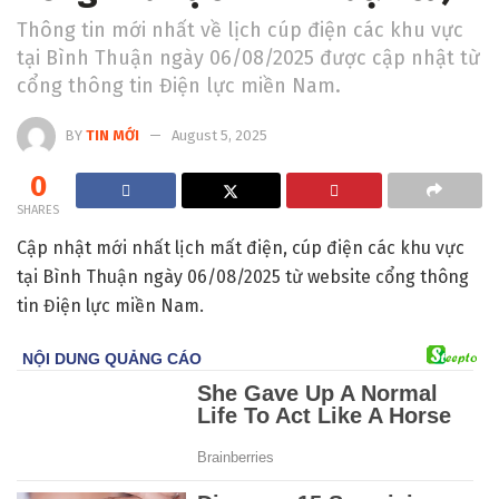
Thông tin mới nhất về lịch cúp điện các khu vực
tại Bình Thuận ngày 06/08/2025 được cập nhật từ
cổng thông tin Điện lực miền Nam.
BY
TIN MỚI
August 5, 2025
0
SHARES
Cập nhật mới nhất lịch mất điện, cúp điện các khu vực
tại Bình Thuận ngày 06/08/2025 từ website cổng thông
tin Điện lực miền Nam.