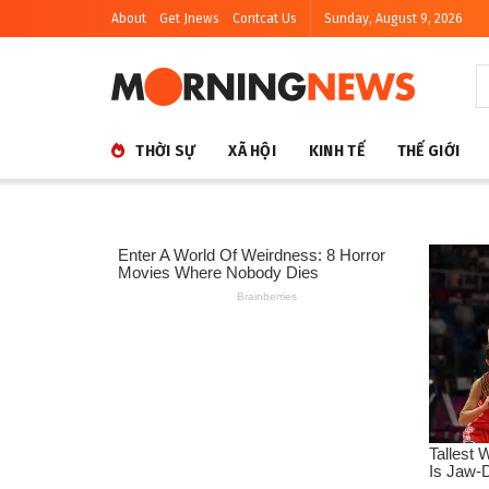
About
Get Jnews
Contcat Us
Sunday, August 9, 2026
THỜI SỰ
XÃ HỘI
KINH TẾ
THẾ GIỚI