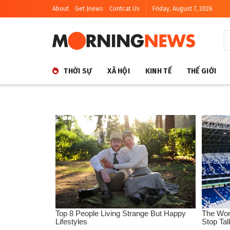
About
Get Jnews
Contcat Us
Friday, August 7, 2026
THỜI SỰ
XÃ HỘI
KINH TẾ
THẾ GIỚI