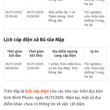
hạ áp
26/11/2025
26/11/2025
Một phần ấp 7 xã
Thí nghiệm,
15:50:00
16:50:00
Thiện Hưng, tỉnh
sửa chữa bảo
Đồng Nai.
dưỡng Trung,
hạ áp
Lịch cúp điện xã Bù Gia Mập
Thời gian
Thời gian
Địa điểm ngừng
Lý do
bắt đầu
kết thúc
cung cấp điện
26/11/2025
26/11/2025
1 phần Thôn Đắk Kon,
Thí nghiệm,
08:00:00
12:00:00
xã Bù Gia Mập, tỉnh
sửa chữa bảo
Đồng Nai
dưỡng Trung,
hạ áp
Trên đây là
lịch cúp điện
cho các khu vực trên địa bàn
tỉnh Bình Phước ngày 26/11/2025. Hiện tại, một số địa
điểm khác chưa có thông tin về việc cắt điện.