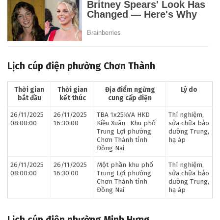
Lịch cúp điện phường Chơn Thành
Thời gian
Thời gian
Địa điểm ngừng
Lý do
bắt đầu
kết thúc
cung cấp điện
26/11/2025
26/11/2025
TBA 1x25kVA HKD
Thí nghiệm,
08:00:00
16:30:00
Kiều Xuân- Khu phố
sửa chữa bảo
Trung Lợi phường
dưỡng Trung,
Chơn Thành tỉnh
hạ áp
Đồng Nai
26/11/2025
26/11/2025
Một phần khu phố
Thí nghiệm,
08:00:00
16:30:00
Trung Lợi phường
sửa chữa bảo
Chơn Thành tỉnh
dưỡng Trung,
Đồng Nai
hạ áp
Lịch cúp điện phường Minh Hưng