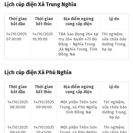
Lịch cúp điện Xã Trung Nghĩa
Thời gian
Thời gian
Địa điểm ngừng
Lý do
bắt đầu
kết thúc
cung cấp điện
14/10/2025
14/10/2025
TBA Sao Bọng 264 tại
Thí nghiệm,
07:30:00
16:30:00
trụ 264 tuyến 473 Bù
sửa chữa bảo
Đăng – Nghĩa Trung
dưỡng Trung,
,Xã Nghĩa Trung, Tỉnh
hạ áp
Đồng Nai
Lịch cúp điện Xã Phú Nghĩa
Thời gian
Thời gian
Địa điểm ngừng
Lý do
bắt đầu
kết thúc
cung cấp điện
14/10/2025
14/10/2025
Một phần Thôn Sơn
Thí nghiệm,
08:30:00
09:00:00
Trung, xã Phú Nghĩa,
sửa chữa bảo
tỉnh Đồng Nai
dưỡng Trung,
hạ áp
14/10/2025
14/10/2025
Một phần Thôn Sơn
Thí nghiệm,
09:45:00
10:45:00
Trung, xã Phú Nghĩa,
sửa chữa bảo