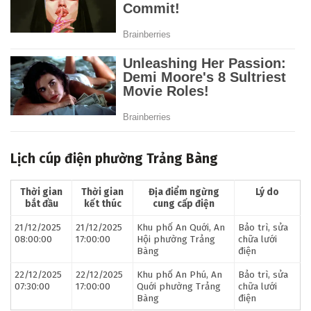
Lịch cúp điện phường Trảng Bàng
Thời gian
Thời gian
Địa điểm ngừng
Lý do
bắt đầu
kết thúc
cung cấp điện
21/12/2025
21/12/2025
Khu phố An Quới, An
Bảo trì, sửa
08:00:00
17:00:00
Hội phường Trảng
chữa lưới
Bàng
điện
22/12/2025
22/12/2025
Khu phố An Phú, An
Bảo trì, sửa
07:30:00
17:00:00
Quới phường Trảng
chữa lưới
Bàng
điện