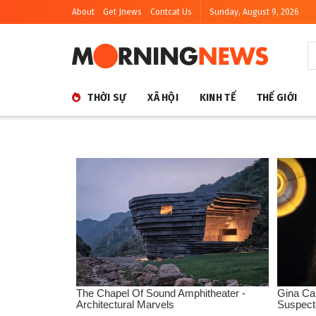
About
Get Jnews
Contcat Us
Sunday, August 9, 2026
THỜI SỰ
XÃ HỘI
KINH TẾ
THẾ GIỚI