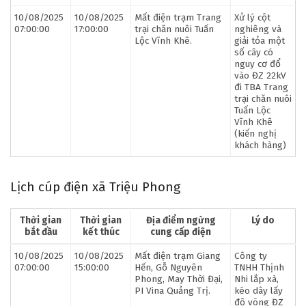
10/08/2025
10/08/2025
Mất điện trạm Trang
Xử lý cột
07:00:00
17:00:00
trại chăn nuôi Tuấn
nghiêng và
Lộc Vĩnh Khê.
giải tỏa một
số cây có
nguy cơ đổ
vào ĐZ 22kV
đi TBA Trang
trại chăn nuôi
Tuấn Lộc
Vĩnh Khê
(kiến nghị
khách hàng)
Lịch cúp điện xã Triệu Phong
Thời gian
Thời gian
Địa điểm ngừng
Lý do
bắt đầu
kết thúc
cung cấp điện
10/08/2025
10/08/2025
Mất điện trạm Giang
Công ty
07:00:00
15:00:00
Hến, Gỗ Nguyên
TNHH Thịnh
Phong, May Thời Đại,
Nhi lắp xà,
PI Vina Quảng Trị.
kéo dây lấy
độ võng ĐZ