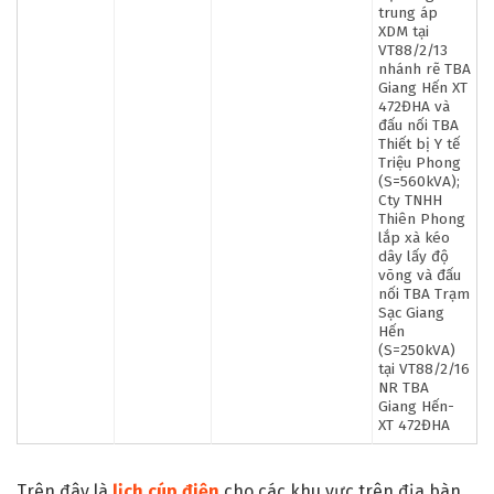
trung áp
XDM tại
VT88/2/13
nhánh rẽ TBA
Giang Hến XT
472ĐHA và
đấu nối TBA
Thiết bị Y tế
Triệu Phong
(S=560kVA);
Cty TNHH
Thiên Phong
lắp xà kéo
dây lấy độ
võng và đấu
nối TBA Trạm
Sạc Giang
Hến
(S=250kVA)
tại VT88/2/16
NR TBA
Giang Hến-
XT 472ĐHA
Trên đây là
lịch cúp điện
cho các khu vực trên địa bàn