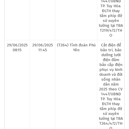
1447/UBND
TP. Tuy Hòa.
ĐLTH thay
tấm phíp đỡ
sứ xuyên
tường tại TBA
T219/472/TH
O
29/06/2025
29/06/2025
(T264) Tỉnh đoàn Phú
Cắt điện để
08:15
11:45
Yên
bảo trì, bảo
dưỡng lưới
điện đảm
bảo cấp điện
phục vụ kinh
doanh và đời
sống nhân
dân năm
2025 theo CV
1447/UBND
TP. Tuy Hòa.
ĐLTH thay
tấm phíp đỡ
sứ xuyên
tường tại TBA
T264/472/TH
O