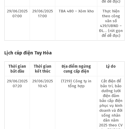
để dễ đọc)
29/06/2025
29/06/2025
TBA 480 – Xóm kho
Thực hiện
07:00
17:00
theo công
văn số
439/UBND –
ĐL… (rút gọn
để dễ đọc)
Lịch cúp điện Tuy Hòa
Thời gian
Thời gian
Địa điểm ngừng
Lý do
bắt đầu
kết thúc
cung cấp điện
29/06/2025
29/06/2025
(T219) Công ty in
Cắt điện để
07:20
10:45
tổng hợp
bảo trì, bảo
dưỡng lưới
điện đảm
bảo cấp điện
phục vụ kinh
doanh và đời
sống nhân
dân năm
2025 theo CV