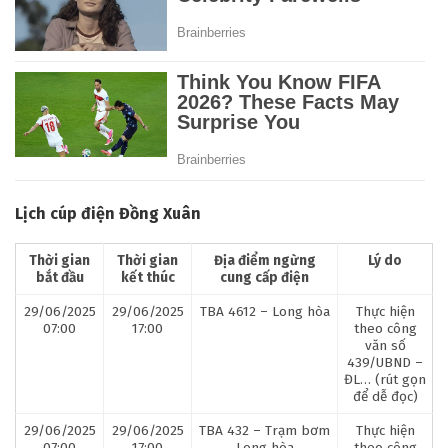
Lịch cúp điện Đồng Xuân
Thời gian
Thời gian
Địa điểm ngừng
Lý do
bắt đầu
kết thúc
cung cấp điện
29/06/2025
29/06/2025
TBA 4612 – Long hòa
Thực hiện
07:00
17:00
theo công
văn số
439/UBND –
ĐL… (rút gọn
để dễ đọc)
29/06/2025
29/06/2025
TBA 432 – Trạm bơm
Thực hiện
07:00
17:00
Long hòa
theo công