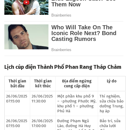
Lịch cúp điện Thành Phố Phan Rang Tháp Chàm
Thời gian
Thời gian
Địa điểm ngừng
Lý do
bắt đầu
kết thúc
cung cấp điện
26/06/2025
26/06/2025
Một phần khu phố 9
Thí nghiệm,
07:15:00
11:30:00
– -phường Phước Mỹ,
sửa chữa bảo
khu phố 1 – phường
dưỡng Trung,
Phủ Hà
hạ áp
26/06/2025
26/06/2025
Đường Phạm Ngũ
Bảo trì, sửa
07:15:00
17:00:00
Lão, đường Hà Huy
chữa lưới