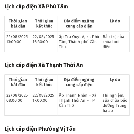
Lịch cúp điện Xã Phú Tâm
Thời gian
Thời gian
Địa điểm ngừng
Lý do
bắt đầu
kết thúc
cung cấp điện
22/08/2025
22/08/2025
ấp Trà Quýt A, xã Phú
Bảo trì, sửa
13:00:00
16:30:00
Tâm, Thành phố Cần
chữa lưới
Thơ.
điện
Lịch cúp điện Xã Thạnh Thới An
Thời gian
Thời gian
Địa điểm ngừng
Lý do
bắt đầu
kết thúc
cung cấp điện
22/08/2025
22/08/2025
Ấp Thanh Nhàn – Xã
Thí nghiệm,
08:00:00
17:00:00
Thạnh Thới An – TP
sửa chữa bảo
Cần Thơ
dưỡng Trung,
hạ áp
Lịch cúp điện Phường Vị Tân