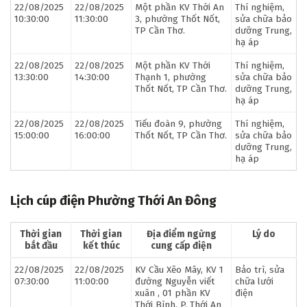
22/08/2025
22/08/2025
Một phần KV Thới An
Thí nghiệm,
10:30:00
11:30:00
3, phường Thốt Nốt,
sửa chữa bảo
TP Cần Thơ.
dưỡng Trung,
hạ áp
22/08/2025
22/08/2025
Một phần KV Thới
Thí nghiệm,
13:30:00
14:30:00
Thạnh 1, phường
sửa chữa bảo
Thốt Nốt, TP Cần Thơ.
dưỡng Trung,
hạ áp
22/08/2025
22/08/2025
Tiếu đoàn 9, phường
Thí nghiệm,
15:00:00
16:00:00
Thốt Nốt, TP Cần Thơ.
sửa chữa bảo
dưỡng Trung,
hạ áp
Lịch cúp điện Phường Thới An Đông
Thời gian
Thời gian
Địa điểm ngừng
Lý do
bắt đầu
kết thúc
cung cấp điện
22/08/2025
22/08/2025
KV Cầu Xẽo Mây, KV 1
Bảo trì, sửa
07:30:00
11:00:00
đường Nguyễn viết
chữa lưới
xuân , 01 phần KV
điện
Thới Bình, P. Thới An