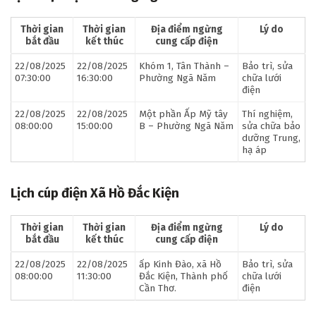
Thời gian
Thời gian
Địa điểm ngừng
Lý do
bắt đầu
kết thúc
cung cấp điện
22/08/2025
22/08/2025
Khóm 1, Tân Thành –
Bảo trì, sửa
07:30:00
16:30:00
Phường Ngã Năm
chữa lưới
điện
22/08/2025
22/08/2025
Một phần Ấp Mỹ tây
Thí nghiệm,
08:00:00
15:00:00
B – Phường Ngã Năm
sửa chữa bảo
dưỡng Trung,
hạ áp
Lịch cúp điện Xã Hồ Đắc Kiện
Thời gian
Thời gian
Địa điểm ngừng
Lý do
bắt đầu
kết thúc
cung cấp điện
22/08/2025
22/08/2025
ấp Kinh Đào, xã Hồ
Bảo trì, sửa
08:00:00
11:30:00
Đắc Kiện, Thành phố
chữa lưới
Cần Thơ.
điện