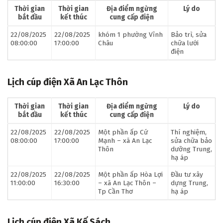
Thời gian
Thời gian
Địa điểm ngừng
Lý do
bắt đầu
kết thúc
cung cấp điện
22/08/2025
22/08/2025
khóm 1 phường Vĩnh
Bảo trì, sửa
08:00:00
17:00:00
Châu
chữa lưới
điện
Lịch cúp điện Xã An Lạc Thôn
Thời gian
Thời gian
Địa điểm ngừng
Lý do
bắt đầu
kết thúc
cung cấp điện
22/08/2025
22/08/2025
Một phần ấp Cứ
Thí nghiệm,
08:00:00
17:00:00
Mạnh – xã An Lạc
sửa chữa bảo
Thôn
dưỡng Trung,
hạ áp
22/08/2025
22/08/2025
Một phần ấp Hòa Lợi
Đầu tư xây
11:00:00
16:30:00
– xã An Lạc Thôn –
dựng Trung,
Tp Cần Thơ
hạ áp
Lịch cúp điện Xã Kế Sách