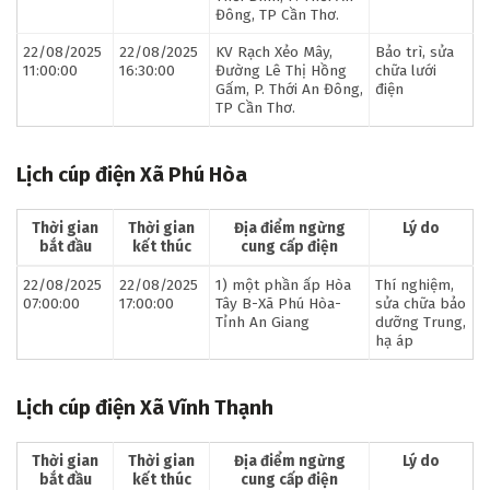
Đông, TP Cần Thơ.
22/08/2025
22/08/2025
KV Rạch Xẻo Mây,
Bảo trì, sửa
11:00:00
16:30:00
Đường Lê Thị Hồng
chữa lưới
Gấm, P. Thới An Đông,
điện
TP Cần Thơ.
Lịch cúp điện Xã Phú Hòa
Thời gian
Thời gian
Địa điểm ngừng
Lý do
bắt đầu
kết thúc
cung cấp điện
22/08/2025
22/08/2025
1) một phần ấp Hòa
Thí nghiệm,
07:00:00
17:00:00
Tây B-Xã Phú Hòa-
sửa chữa bảo
Tỉnh An Giang
dưỡng Trung,
hạ áp
Lịch cúp điện Xã Vĩnh Thạnh
Thời gian
Thời gian
Địa điểm ngừng
Lý do
bắt đầu
kết thúc
cung cấp điện