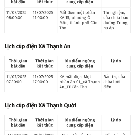
bắt đầu
kết thúc
cung cấp điện
11/07/2025
11/07/2025
Mất điện một phần
Thí nghiệm,
08:00:00
11:00:00
KV 15, phường Ô
sửa chữa bảo
Môn, thành phố Cần
dưỡng Trung,
Thơ
hạ áp
Lịch cúp điện Xã Thạnh An
Thời gian
Thời gian
Địa điểm ngừng
Lý do
bắt đầu
kết thúc
cung cấp điện
11/07/2025
11/07/2025
KV mất điện: Một
Bảo trì, sửa
07:30:00
17:00:00
phần ấp C1_xã Thạnh
chữa lưới
An_TP.Cần Thơ.
điện
Lịch cúp điện Xã Thạnh Quới
Thời gian
Thời gian
Địa điểm ngừng
Lý do
bắt đầu
kết thúc
cung cấp điện