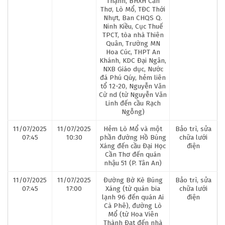
Thạnh, BHXH Cần
Thơ, Lò Mổ, TĐC Thới
Nhựt, Ban CHQS Q.
Ninh Kiều, Cục Thuế
TPCT, tòa nhà Thiên
Quân, Trường MN
Hoa Cúc, THPT An
Khánh, KDC Đại Ngân,
NXB Giáo dục, Nước
đá Phú Qúy, hẻm liên
tổ 12-20, Nguyễn Văn
Cừ nd (từ Nguyễn Văn
Linh đến cầu Rạch
Ngỗng)
11/07/2025
11/07/2025
Hẻm Lò Mổ và một
Bảo trì, sửa
07:45
10:30
phần đường Hồ Búng
chữa lưới
Xáng đến cầu Đại Học
điện
Cần Thơ đến quán
nhậu 51 (P. Tân An)
11/07/2025
11/07/2025
Đường Bờ Kè Búng
Bảo trì, sửa
07:45
17:00
Xáng (từ quán bia
chữa lưới
lạnh 96 đến quán Ai
điện
Cà Phê), đường Lò
Mổ (từ Hoa Viên
Thành Đạt đến nhà