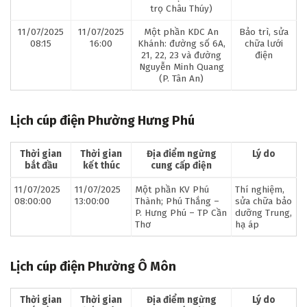
trọ Châu Thúy)
11/07/2025
11/07/2025
Một phần KDC An
Bảo trì, sửa
08:15
16:00
Khánh: đường số 6A,
chữa lưới
21, 22, 23 và đường
điện
Nguyễn Minh Quang
(P. Tân An)
Lịch cúp điện Phường Hưng Phú
Thời gian
Thời gian
Địa điểm ngừng
Lý do
bắt đầu
kết thúc
cung cấp điện
11/07/2025
11/07/2025
Một phần KV Phú
Thí nghiệm,
08:00:00
13:00:00
Thành; Phú Thắng –
sửa chữa bảo
P. Hưng Phú – TP Cần
dưỡng Trung,
Thơ
hạ áp
Lịch cúp điện Phường Ô Môn
Thời gian
Thời gian
Địa điểm ngừng
Lý do