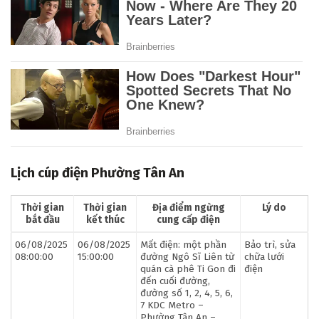
Lịch cúp điện Phường Tân An
Thời gian
Thời gian
Địa điểm ngừng
Lý do
bắt đầu
kết thúc
cung cấp điện
06/08/2025
06/08/2025
Mất điện: một phần
Bảo trì, sửa
08:00:00
15:00:00
đường Ngô Sĩ Liên từ
chữa lưới
quán cà phê Ti Gon đi
điện
đến cuối đường,
đường số 1, 2, 4, 5, 6,
7 KDC Metro –
Phường Tân An –