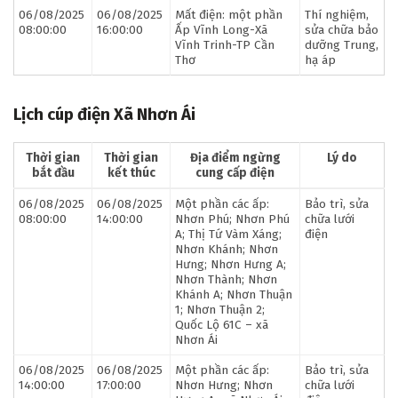
06/08/2025
06/08/2025
Mất điện: một phần
Thí nghiệm,
08:00:00
16:00:00
Ấp Vĩnh Long-Xã
sửa chữa bảo
Vĩnh Trinh-TP Cần
dưỡng Trung,
Thơ
hạ áp
Lịch cúp điện Xã Nhơn Ái
Thời gian
Thời gian
Địa điểm ngừng
Lý do
bắt đầu
kết thúc
cung cấp điện
06/08/2025
06/08/2025
Một phần các ấp:
Bảo trì, sửa
08:00:00
14:00:00
Nhơn Phú; Nhơn Phú
chữa lưới
A; Thị Tứ Vàm Xáng;
điện
Nhơn Khánh; Nhơn
Hưng; Nhơn Hưng A;
Nhơn Thành; Nhơn
Khánh A; Nhơn Thuận
1; Nhơn Thuận 2;
Quốc Lộ 61C – xã
Nhơn Ái
06/08/2025
06/08/2025
Một phần các ấp:
Bảo trì, sửa
14:00:00
17:00:00
Nhơn Hưng; Nhơn
chữa lưới