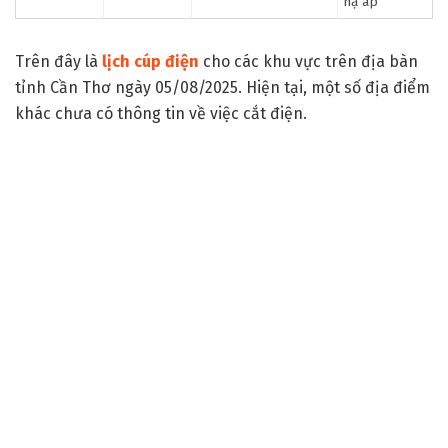
hạ áp
Trên đây là
lịch cúp điện
cho các khu vực trên địa bàn
tỉnh Cần Thơ ngày 05/08/2025. Hiện tại, một số địa điểm
khác chưa có thông tin về việc cắt điện.