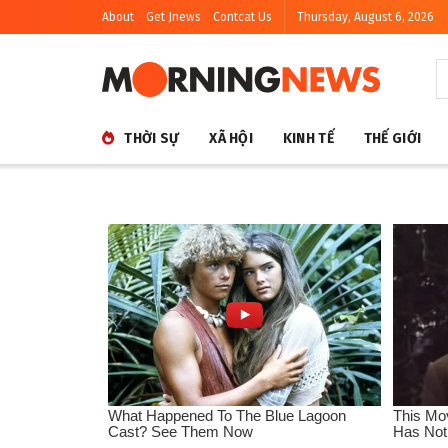
About
Get Jnews
Contcat Us
Thursday, August 6, 2026
THỜI SỰ
XÃ HỘI
KINH TẾ
THẾ GIỚI