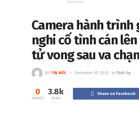
Camera hành trình gh
nghi cố tình cán lê
tử vong sau va chạ
BY
TIN MỚI
December 10, 2025
in
Thời Sự
0
3.8k
Share on Facebook
SHARES
VIEWS