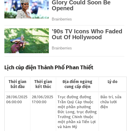
Lịch cúp điện Thành Phố Phan Thiết
Thời gian
Thời gian
Địa điểm ngừng
Lý do
bắt đầu
kết thúc
cung cấp điện
28/06/2025
28/06/2025
Trục đường đường
Bảo trì, sửa
06:00:00
17:00:00
Trần Quý Cáp thuộc
chữa lưới
một phần phường
điện
Đức Long, trục đường
Trường Chinh thuộc
một phần xã Tiến Lợi
và hàm Mỹ