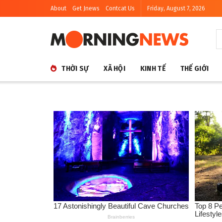
About
Get Jnews
Contcat Us
Friday, August 7, 2026
THỜI SỰ
XÃ HỘI
KINH TẾ
THẾ GIỚI