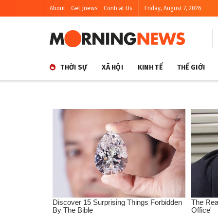
About
Get Jnews
Contcat Us
Friday, August 7, 2026
THỜI SỰ
XÃ HỘI
KINH TẾ
THẾ GIỚI