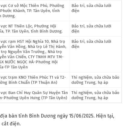
 vực Cơ sở Mộc Thiên Phú, Phường
Bảo trì, sửa chữa lưới
 Phước Khánh, TP. Tân Uyên, tỉnh
điện
h Dương.
 vực NT Thiên Lộc, Phường Hội
Bảo trì, sửa chữa lưới
ĩa, TP. Tân Uyên, tỉnh Bình Dương.
điện
 vực rạm HST Hội Nghĩa 10, Nhà trọ
Bảo trì, sửa chữa lưới
yễn Văn Hồng, Nhà trọ Lê Thị Hành,
điện
 trọ Nguyễn Văn Trường., Nhà trọ
yễn Văn Chiến, CTY TNHH MTV TM-
SX NƯỚC NGỌC HÀ-Phường Hội
ĩa-TP Tân Uyên
 vực trạm KNO Thiên Phúc T1 và T2-
Thí nghiệm, sửa chữa bảo
ờng Bình Chuẩn (TP Thuận An)
dưỡng Trung, hạ áp
 vực Ban Chỉ Huy Quân Sự Huyện Tân
Thí nghiệm, sửa chữa bảo
n-Phường Uyên Hưng (TP Tân Uyên)
dưỡng Trung, hạ áp
địa bàn tỉnh Bình Dương ngày 15/06/2025. Hiện tại,
 cắt điện.