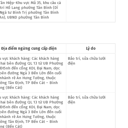
Tân Hiệp-Khu vực Mả 35, khu câu cá
i trí Hố Lang phường Tân Bình (Dĩ
.Ngã tư Bình Trị phường Tân Bình
 An), UBND phường Tân Bình
Địa điểm ngừng cung cấp điện
Lý do
u vực khách hàng: Các khách hàng
Bảo trì, sửa chữa lưới
 hai bên đường QL 13 từ UB Phường
điện
 ĐI5nh đến cổng KDL Đại Nam, dọc
 bên đường Ngã 3 Bến Lớn đến cuối
 nhánh rẽ An Hưng Tường, thuộc
ờng Tân Định, TP Bến Cát – Bình
ng (Bến Cát)
u vực khách hàng: Các khách hàng
Bảo trì, sửa chữa lưới
 hai bên đường QL 13 từ UB Phường
điện
 ĐI5nh đến cổng KDL Đại Nam, dọc
 bên đường Ngã 3 Bến Lớn đến cuối
 nhánh rẽ An Hưng Tường, thuộc
ờng Tân Định, TP Bến Cát – Bình
ng (Bến Cát)