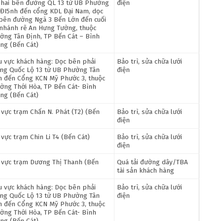
 hai bên đường QL 13 từ UB Phường
điện
 ĐI5nh đến cổng KDL Đại Nam, dọc
 bên đường Ngã 3 Bến Lớn đến cuối
 nhánh rẽ An Hưng Tường, thuộc
ờng Tân Định, TP Bến Cát – Bình
ng (Bến Cát)
u vực khách hàng: Dọc bên phải
Bảo trì, sửa chữa lưới
ng Quốc Lộ 13 từ UB Phường Tân
điện
h đến Cổng KCN Mỹ Phước 3, thuộc
ờng Thới Hòa, TP Bến Cát- Bình
ng (Bến Cát)
 vực trạm Chấn N. Phát (T2) (Bến
Bảo trì, sửa chữa lưới
điện
 vực trạm Chin Li T4 (Bến Cát)
Bảo trì, sửa chữa lưới
điện
 vực trạm Dương Thị Thanh (Bến
Quá tải đường dây/TBA
tài sản khách hàng
u vực khách hàng: Dọc bên phải
Bảo trì, sửa chữa lưới
ng Quốc Lộ 13 từ UB Phường Tân
điện
h đến Cổng KCN Mỹ Phước 3, thuộc
ờng Thới Hòa, TP Bến Cát- Bình
ng (Bến Cát)