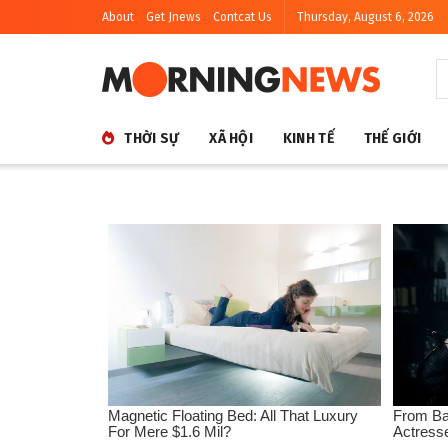
About
Get Jnews
Contcat Us
Thursday, August 6, 2026
THỜI SỰ
XÃ HỘI
KINH TẾ
THẾ GIỚI