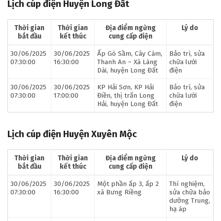
Lịch cúp điện Huyện Long Đất
Thời gian
Thời gian
Địa điểm ngừng
Lý do
bắt đầu
kết thúc
cung cấp điện
30/06/2025
30/06/2025
Ấp Gò Sầm, Cây Cám,
Bảo trì, sửa
07:30:00
16:30:00
Thanh An – Xã Láng
chữa lưới
Dài, huyện Long Đất
điện
30/06/2025
30/06/2025
KP Hải Sơn, KP Hải
Bảo trì, sửa
07:30:00
17:00:00
Điền, thị trấn Long
chữa lưới
Hải, huyện Long Đất
điện
Lịch cúp điện Huyện Xuyên Mộc
Thời gian
Thời gian
Địa điểm ngừng
Lý do
bắt đầu
kết thúc
cung cấp điện
30/06/2025
30/06/2025
Một phần ấp 3, ấp 2
Thí nghiệm,
07:30:00
16:30:00
xã Bưng Riềng
sửa chữa bảo
dưỡng Trung,
hạ áp