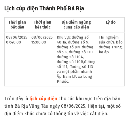
Lịch cúp điện Thành Phố Bà Rịa
Thời gian
Thời gian
Địa điểm ngừng
Lý do
bắt đầu
kết thúc
cung cấp điện
08/06/2025
08/06/2025
Khu vực đường số
Thí nghiệm,
07:40:00
15:00:00
40Ha, đường số 9,
sửa chữa bảo
đường số 9N, đường
dưỡng Trung,
số 9K, đường số 110,
hạ áp
đường số 110A,
đường số 110B,đường
số 111, đường số 113
và một phần nhánh
Ấp Nam LP, xã Long
Phước.
Trên đây là
lịch cúp điện
cho các khu vực trên địa bàn
tỉnh Bà Rịa Vũng Tàu ngày 08/06/2025. Hiện tại, một số
địa điểm khác chưa có thông tin về việc cắt điện.