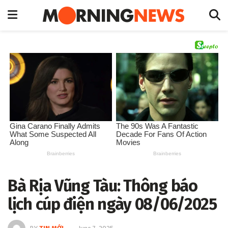
Bà Rịa Vũng Tàu: Thông báo
lịch cúp điện ngày 08/06/2025